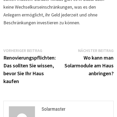
keine Wechselkurseinschränkungen, was es den
Anlegern ermöglicht, ihr Geld jederzeit und ohne
Beschränkungen investieren zu können.
Beitragsnavigation
Vorheriger
N
VORHERIGER BEITRAG
NÄCHSTER BEITRAG
Beitrag:
B
Renovierungspflichten:
Wo kann man
Das sollten Sie wissen,
Solarmodule am Haus
bevor Sie Ihr Haus
anbringen?
kaufen
Solarmaster