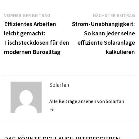
Beitragsnavigation
Vorheriger
N
VORHERIGER BEITRAG
NÄCHSTER BEITRAG
Beitrag:
B
Effizientes Arbeiten
Strom-Unabhängigkeit:
leicht gemacht:
So kann jeder seine
Tischsteckdosen für den
effiziente Solaranlage
modernen Büroalltag
kalkulieren
Solarfan
Alle Beiträge ansehen von Solarfan
→