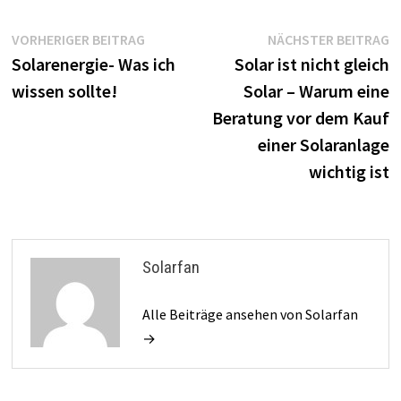
Beitragsnavigation
Vorheriger
N
VORHERIGER BEITRAG
NÄCHSTER BEITRAG
Beitrag:
B
Solarenergie- Was ich
Solar ist nicht gleich
wissen sollte!
Solar – Warum eine
Beratung vor dem Kauf
einer Solaranlage
wichtig ist
Solarfan
Alle Beiträge ansehen von Solarfan
→