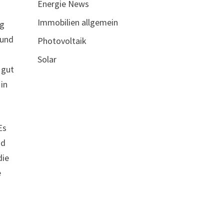
Energie News
Immobilien allgemein
ng
 und
Photovoltaik
Solar
 gut
in
Es
nd
die
e